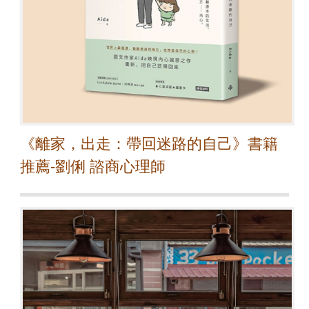
《離家，出走：帶回迷路的自己》書籍
推薦-劉俐 諮商心理師