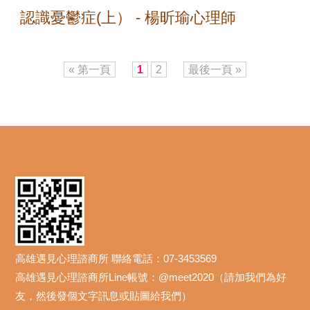
認識憂鬱症(上） - 楊昕瑜心理師
« 第一頁
1
2
最後一頁 »
高雄遇見心理諮商所 聯絡電話：07-3453569
高雄遇見心理諮商所Line帳號：@meet2020（請加我們為好
友，然後發個文字訊息或貼圖給我們）