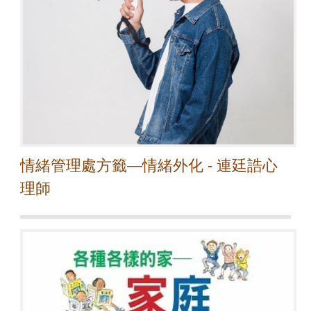
情緒管理處方籤—情緒外化 - 連廷誥心
理師