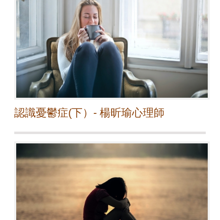
認識憂鬱症(下）- 楊昕瑜心理師