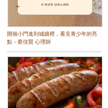
開個小門進到城牆裡，看見青少年的亮
點－蔡佳賢 心理師