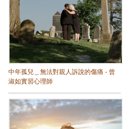
中年孤兒＿無法對親人訴說的傷痛 - 曾
淑如實習心理師