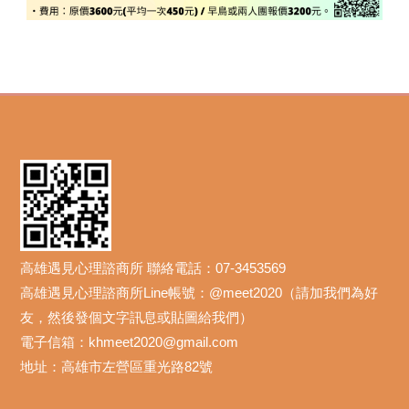
高雄遇見心理諮商所 聯絡電話：07-3453569
高雄遇見心理諮商所Line帳號：@meet2020（請加我們為好
友，然後發個文字訊息或貼圖給我們）
電子信箱：khmeet2020@gmail.com
地址：高雄市左營區重光路82號