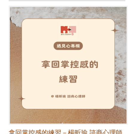
拿回掌控感的練習－楊昕瑜 諮商心理師