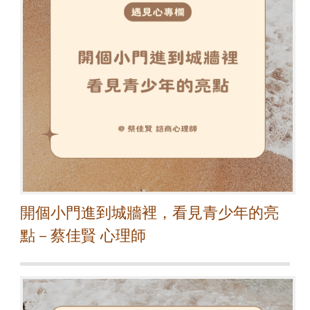
開個小門進到城牆裡，看見青少年的亮
點－蔡佳賢 心理師