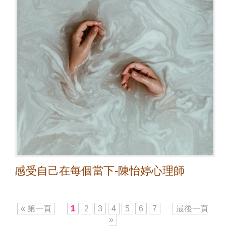
感受自己在每個當下-陳怡婷心理師
« 第一頁
1
2
3
4
5
6
7
最後一頁
»