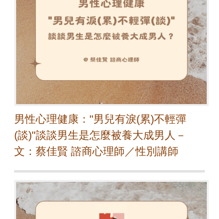
男性心理健康："男兒有淚(累)不輕彈
(談)"談談男生是怎麼被養大成男人－
文：蔡佳賢 諮商心理師／性別講師